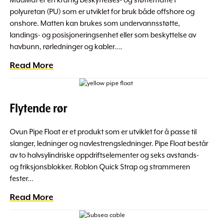
MudMat er en kraftig beskyttelses- og støttematte i
polyuretan (PU) som er utviklet for bruk både offshore og
onshore. Matten kan brukes som undervannsstøtte,
landings- og posisjoneringsenhet eller som beskyttelse av
havbunn, rørledninger og kabler….
Read More
Flytende rør
Ovun Pipe Float er et produkt som er utviklet for å passe til
slanger, ledninger og navlestrengsledninger. Pipe Float består
av to halvsylindriske oppdriftselementer og seks avstands-
og friksjonsblokker. Roblon Quick Strap og strammeren
fester…
Read More