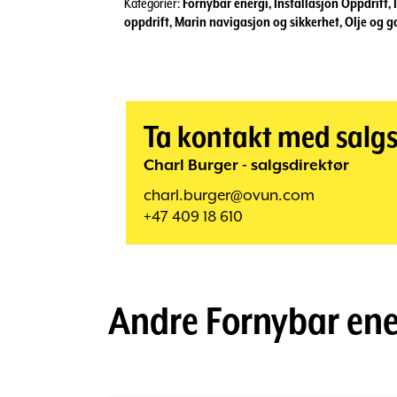
Kategorier:
Fornybar energi
,
Installasjon Oppdrift
,
oppdrift
,
Marin navigasjon og sikkerhet
,
Olje og ga
Ta kontakt med salg
Charl Burger - salgsdirektør
charl.burger@ovun.com
+47 409 18 610
Andre
Fornybar ene