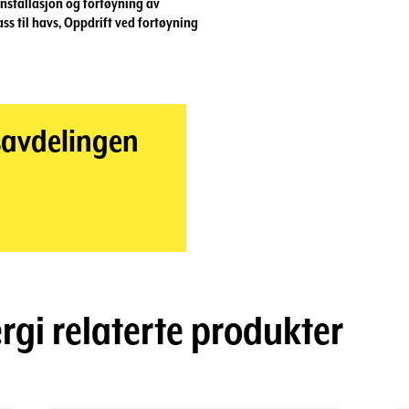
Installasjon og fortøyning av
ss til havs
,
Oppdrift ved fortøyning
savdelingen
rgi
relaterte produkter