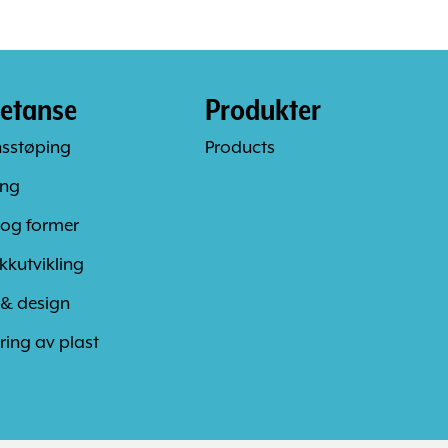
etanse
Produkter
nsstøping
Products
ing
 og former
kkutvikling
 & design
ring av plast