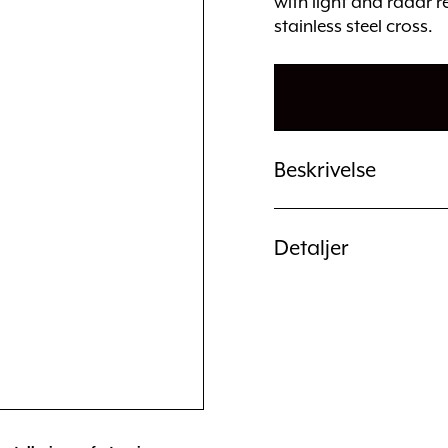
with light and radar re
stainless steel cross.
Beskrivelse
Detaljer