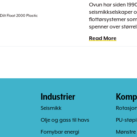
Ovun har siden 1990-ta
seismikkselskaper ov
flottørsystemer som
spenner over større
Read More
Industrier
Komp
Seismikk
Rotasjo
Olje og gass til havs
PU-støp
Fornybar energi
Mønstre