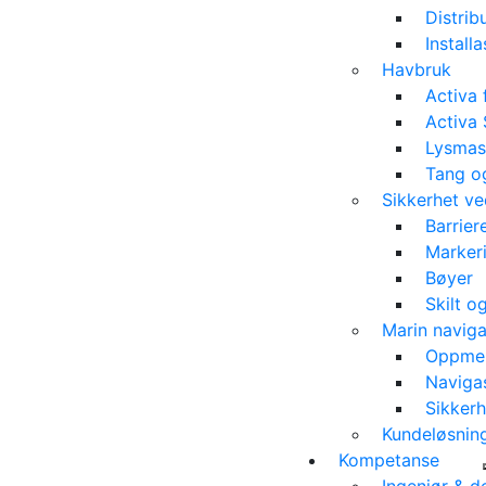
Distrib
Install
Havbruk
Activa
Activa 
Lysmas
Tang og
Sikkerhet ve
Barrier
Marker
Bøyer
Skilt o
Marin naviga
Oppmer
Navigas
Sikkerh
Kundeløsnin
Kompetanse