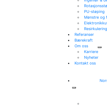
Ingeniør & d
Rotasjonsst
PU-støping
Mønstre og 
Elektronikku
Resirkulerin
Referanser
Bærekraft
Om oss
Karriere
Nyheter
Kontakt oss
Nor