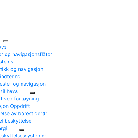
oys
ter og navigasjonsflåter
stems
nikk og navigasjon
åndtering
nester og navigasjon
til havs
t ved fortøyning
asjon Oppdrift
else av borestigerør
el beskyttelse
rgi
eskyttelsessystemer