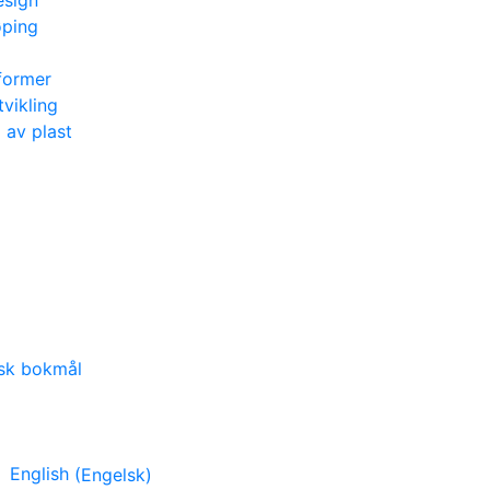
esign
øping
former
tvikling
g av plast
sk bokmål
English
(
Engelsk
)