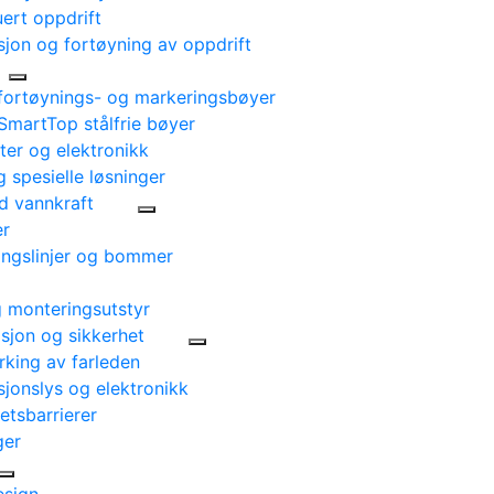
uert oppdrift
asjon og fortøyning av oppdrift
 fortøynings- og markeringsbøyer
SmartTop stålfrie bøyer
ter og elektronikk
 spesielle løsninger
d vannkraft
er
ingslinjer og bommer
g monteringsutstyr
sjon og sikkerhet
king av farleden
jonslys og elektronikk
etsbarrierer
ger