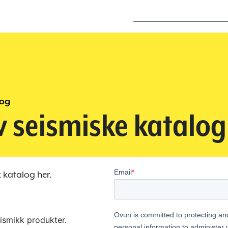
log
v seismiske katalog
 katalog her.
ismikk produkter.