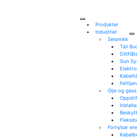
Produkter
Industrier
Seismikk
Tail Bu
Diltflå
Gun Sy
Elektro
Kabelh
Felttje
Olje og gass 
Oppdrif
Install
Beskytt
Fleksib
Fornybar ene
Kabelb